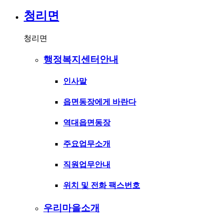
청리면
청리면
행정복지센터안내
인사말
읍면동장에게 바란다
역대읍면동장
주요업무소개
직원업무안내
위치 및 전화 팩스번호
우리마을소개