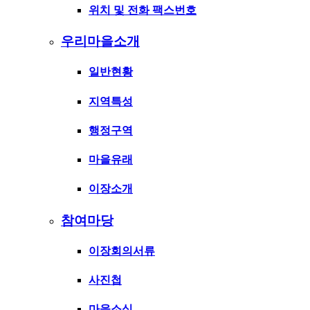
위치 및 전화 팩스번호
우리마을소개
일반현황
지역특성
행정구역
마을유래
이장소개
참여마당
이장회의서류
사진첩
마을소식