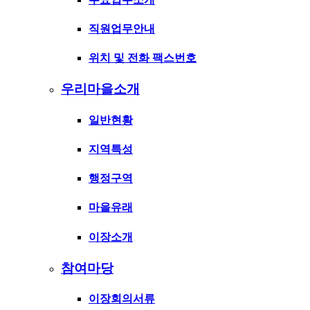
직원업무안내
위치 및 전화 팩스번호
우리마을소개
일반현황
지역특성
행정구역
마을유래
이장소개
참여마당
이장회의서류