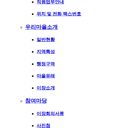
직원업무안내
위치 및 전화 팩스번호
우리마을소개
일반현황
지역특성
행정구역
마을유래
이장소개
참여마당
이장회의서류
사진첩