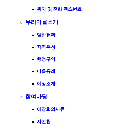
위치 및 전화 팩스번호
우리마을소개
일반현황
지역특성
행정구역
마을유래
이장소개
참여마당
이장회의서류
사진첩