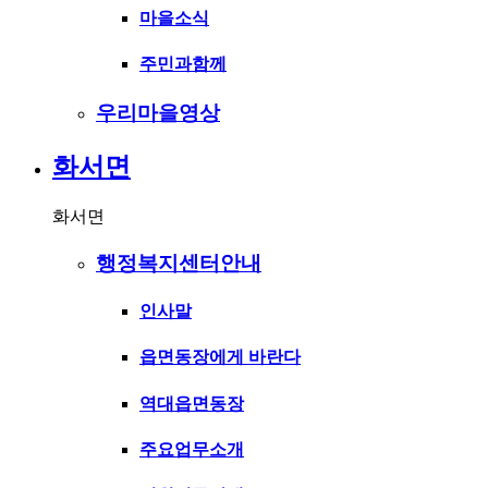
마을소식
주민과함께
우리마을영상
화서면
화서면
행정복지센터안내
인사말
읍면동장에게 바란다
역대읍면동장
주요업무소개