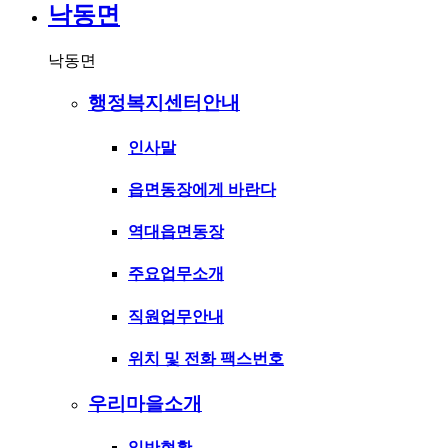
낙동면
낙동면
행정복지센터안내
인사말
읍면동장에게 바란다
역대읍면동장
주요업무소개
직원업무안내
위치 및 전화 팩스번호
우리마을소개
일반현황