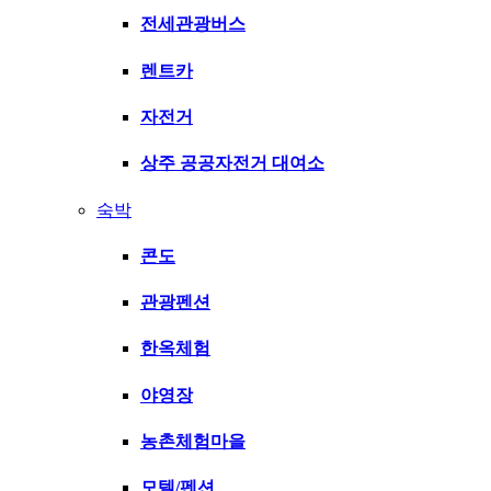
전세관광버스
렌트카
자전거
상주 공공자전거 대여소
숙박
콘도
관광펜션
한옥체험
야영장
농촌체험마을
모텔/펜션