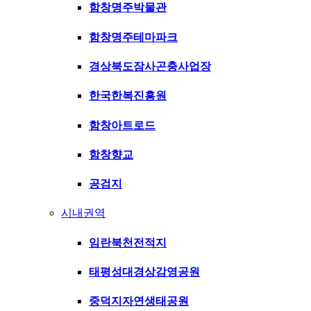
함창명주박물관
함창명주테마파크
경상북도잠사곤충사업장
한국한복진흥원
함창아트로드
함창향교
공검지
시내권역
임란북천전적지
태평성대경상감영공원
중덕지자연생태공원