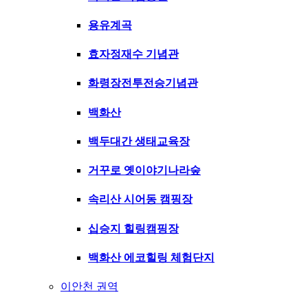
용유계곡
효자정재수 기념관
화령장전투전승기념관
백화산
백두대간 생태교육장
거꾸로 옛이야기나라숲
속리산 시어동 캠핑장
십승지 힐링캠핑장
백화산 에코힐링 체험단지
이안천 권역