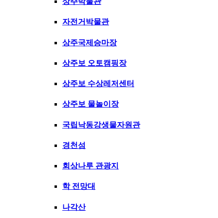
상주박물관
자전거박물관
상주국제승마장
상주보 오토캠핑장
상주보 수상레저센터
상주보 물놀이장
국립낙동강생물자원관
경천섬
회상나루 관광지
학 전망대
나각산