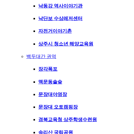
낙동강 역사이야기관
낙단보 수상레저센터
자전거이야기촌
상주시 청소년 해양교육원
백두대간 권역
장각폭포
맥문동솔숲
문장대야영장
문장대 오토캠핑장
경북교육청 상주학생수련원
속리산 국립공원