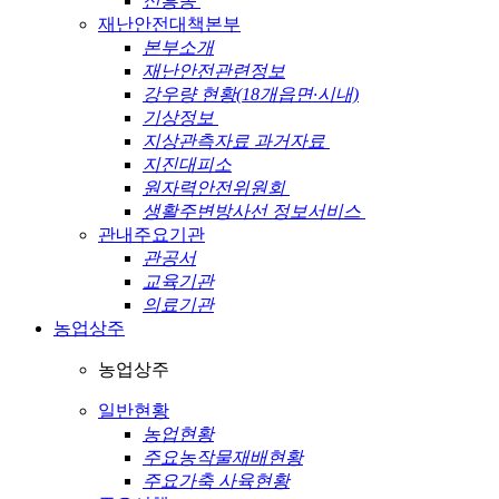
신흥동
재난안전대책본부
본부소개
재난안전관련정보
강우량 현황(18개읍면·시내)
기상정보
지상관측자료 과거자료
지진대피소
원자력안전위원회
생활주변방사선 정보서비스
관내주요기관
관공서
교육기관
의료기관
농업상주
농업상주
일반현황
농업현황
주요농작물재배현황
주요가축 사육현황