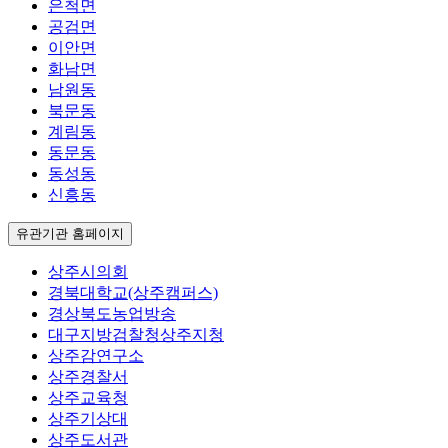
은척면
공검면
이안면
화남면
남원동
북문동
계림동
동문동
동성동
신흥동
유관기관 홈페이지
상주시의회
경북대학교(상주캠퍼스)
경상북도농업방송
대구지방검찰청상주지청
상주감연구소
상주경찰서
상주교육청
상주기상대
상주도서관