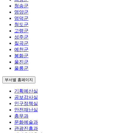
청송군
영양군
영덕군
청도군
고령군
성주군
칠곡군
예천군
봉화군
울진군
울릉군
부서별 홈페이지
기획예산실
공보감사실
인구정책실
안전재난실
총무과
문화예술과
관광진흥과