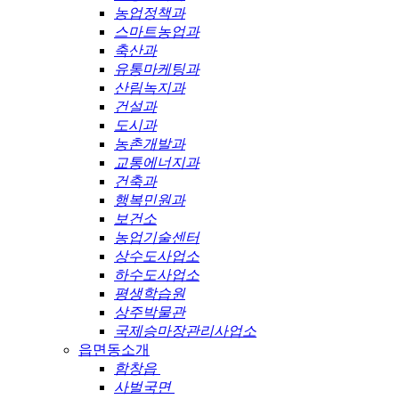
농업정책과
스마트농업과
축산과
유통마케팅과
산림녹지과
건설과
도시과
농촌개발과
교통에너지과
건축과
행복민원과
보건소
농업기술센터
상수도사업소
하수도사업소
평생학습원
상주박물관
국제승마장관리사업소
읍면동소개
함창읍
사벌국면