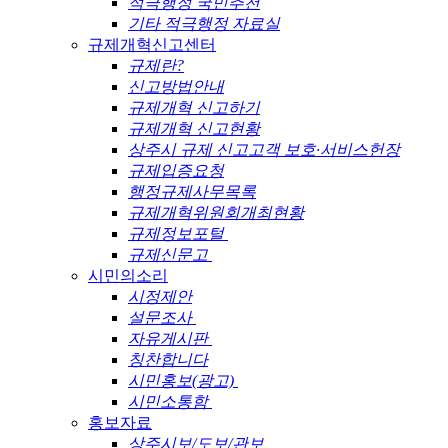
적극행정 국민추천
기타 적극행정 자료실
규제개혁신고센터
규제란?
신고방법안내
규제개혁 신고하기
규제개혁 신고현황
상주시 규제 신고고객 보호·서비스헌장
규제입증요청
행정규제사무목록
규제개혁위원회개최현황
규제정보포털
규제신문고
시민의소리
시정제안
설문조사
자유게시판
칭찬합니다
시민홍보(광고)
시민소통함
홍보자료
상주시보/도보/관보