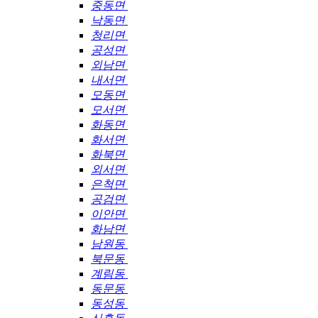
중동면
낙동면
청리면
공성면
외남면
내서면
모동면
모서면
화동면
화서면
화북면
외서면
은척면
공검면
이안면
화남면
남원동
북문동
계림동
동문동
동성동