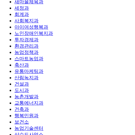
새마을체육과
세정과
회계과
사회복지과
아이여성행복과
노인장애인복지과
투자경제과
환경관리과
농업정책과
스마트농업과
축산과
유통마케팅과
산림녹지과
건설과
도시과
농촌개발과
교통에너지과
건축과
행복민원과
보건소
농업기술센터
상수도사업소