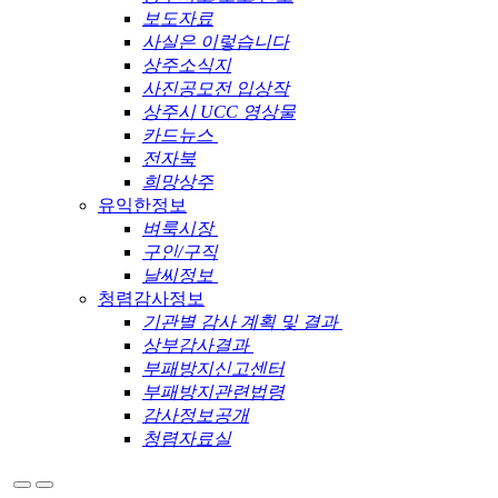
보도자료
사실은 이렇습니다
상주소식지
사진공모전 입상작
상주시 UCC 영상물
카드뉴스
전자북
희망상주
유익한정보
벼룩시장
구인/구직
날씨정보
청렴감사정보
기관별 감사 계획 및 결과
상부감사결과
부패방지신고센터
부패방지관련법령
감사정보공개
청렴자료실