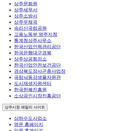
상주문화원
상주세무서
상주소방서
상주우체국
속리산국립공원
고용노동부 영주지청
통계청상주사무소
한국산업인력관리공단
한국은행대구경북
상주상공회의소
한국산업안전보건공단
경상북도잠사곤충사업장
국립낙동강생물자원관
도시재생지원센터
한국한복진흥원
소상공인시장진흥공단
상주시청 패밀리 사이트
상하수도사업소
영문 홈페이지
일문 홈페이지