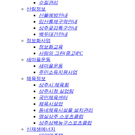
수질관리
산림정보
산불예방안내
입산통제구역안내
상주곶감특구안내
백두대간안내
정보화사업
정보화교육
사랑의 그린(중고)PC
새마을운동
새마을운동
주민소득지원사업
체육정보
상주시 체육회
상주시청 실업팀
국민체육센터
체육시설업
동네체육시설물 설치관리
명실상주 스포츠클럽
상주삼백농구스포츠클럽
신재생에너지