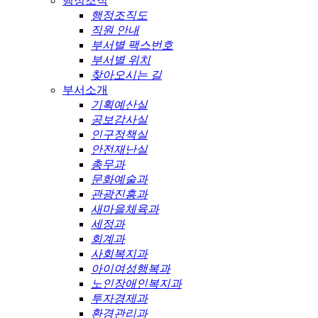
행정조직
행정조직도
직원 안내
부서별 팩스번호
부서별 위치
찾아오시는 길
부서소개
기획예산실
공보감사실
인구정책실
안전재난실
총무과
문화예술과
관광진흥과
새마을체육과
세정과
회계과
사회복지과
아이여성행복과
노인장애인복지과
투자경제과
환경관리과