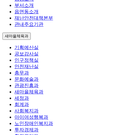
부서소개
읍면동소개
재난안전대책본부
관내주요기관
새마을체육과
기획예산실
공보감사실
인구정책실
안전재난실
총무과
문화예술과
관광진흥과
새마을체육과
세정과
회계과
사회복지과
아이여성행복과
노인장애인복지과
투자경제과