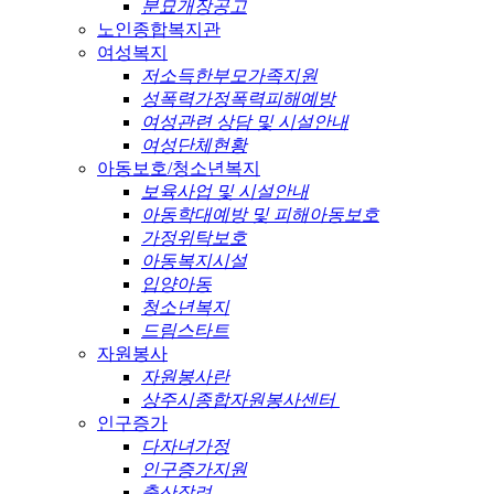
분묘개장공고
노인종합복지관
여성복지
저소득한부모가족지원
성폭력가정폭력피해예방
여성관련 상담 및 시설안내
여성단체현황
아동보호/청소년복지
보육사업 및 시설안내
아동학대예방 및 피해아동보호
가정위탁보호
아동복지시설
입양아동
청소년복지
드림스타트
자원봉사
자원봉사란
상주시종합자원봉사센터
인구증가
다자녀가정
인구증가지원
출산장려