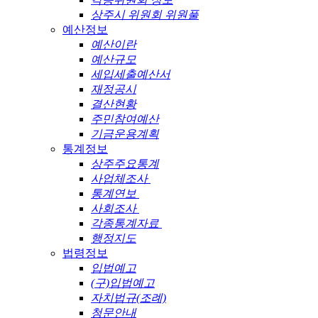
상주시 위원회 위원풀
예산정보
예산이란
예산규모
세입세출예산서
재정공시
결산현황
주민참여예산
기금운용계획
통계정보
상주주요통계
사업체조사
통계연보
사회조사
각종통계자료
행정지도
법령정보
입법예고
(구)입법예고
자치법규(조례)
청문안내