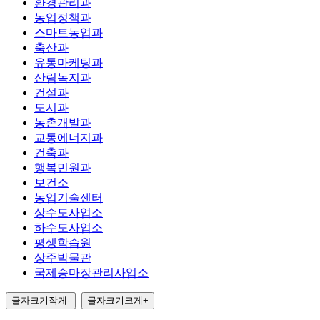
환경관리과
농업정책과
스마트농업과
축산과
유통마케팅과
산림녹지과
건설과
도시과
농촌개발과
교통에너지과
건축과
행복민원과
보건소
농업기술센터
상수도사업소
하수도사업소
평생학습원
상주박물관
국제승마장관리사업소
글자크기작게
-
글자크기크게
+