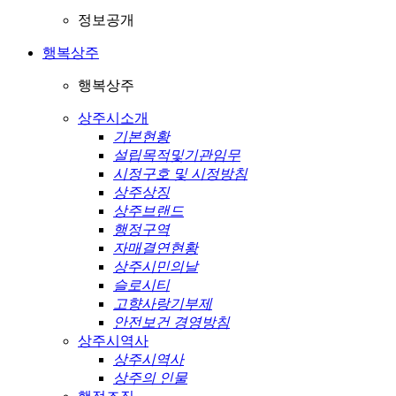
정보공개
행복상주
행복상주
상주시소개
기본현황
설립목적및기관임무
시정구호 및 시정방침
상주상징
상주브랜드
행정구역
자매결연현황
상주시민의날
슬로시티
고향사랑기부제
안전보건 경영방침
상주시역사
상주시역사
상주의 인물