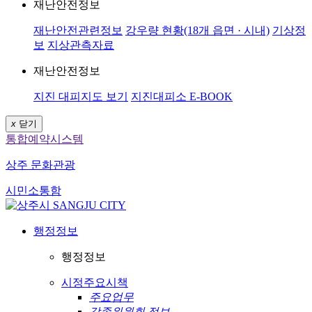
재난안전정보
재난안전관련정보
강우량 현황(18개 읍면 · 시내)
기상정
보
지상관측자료
재난안전정보
지진 대피지도 보기
지진대피소 E-BOOK
x
닫기
통합예약시스템
상주 문화관광
시민소통함
행정정보
행정정보
시정주요시책
주요업무
각종위원회 정보