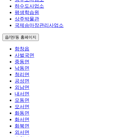
하수도사업소
평생학습원
상주박물관
국제승마장관리사업소
읍/면/동 홈페이지
함창읍
사벌국면
중동면
낙동면
청리면
공성면
외남면
내서면
모동면
모서면
화동면
화서면
화북면
외서면