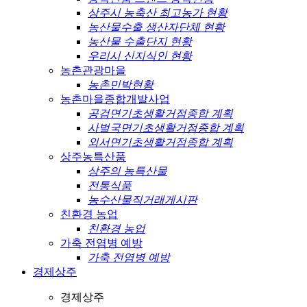
상주시 농축산 최고농가 현황
농산물수출 생산자단체 현황
농산물 수출단지 현황
우리시 신지식인 현황
농촌관광마을
농촌민박현황
농촌마을종합개발사업
공검면기초생활거점종합 계획
사벌국면기초생활거점종합 계획
외서면기초생활거점종합 계획
상주농특산품
상주의 농특산물
전통식품
농수산물직거래게시판
친환경 농업
친환경 농업
가축 전염병 예방
가축 전염병 예방
경제상주
경제상주