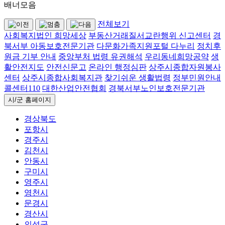
배너모음
전체보기
사회복지법인 희망세상
부동산거래질서교란행위 신고센터
경
북서부 아동보호전문기관
다문화가족지원포털 다누리
정치후
원금 기부 안내
중앙부처 법령 유권해석
우리동네희망공약
생
활안전지도
안전신문고
온라인 행정심판
상주시종합자원봉사
센터
상주시종합사회복지관
찾기쉬운 생활법령
정부민원안내
콜센터110
대한산업안전협회
경북서부노인보호전문기관
시/군 홈페이지
경상북도
포항시
경주시
김천시
안동시
구미시
영주시
영천시
문경시
경산시
의성군