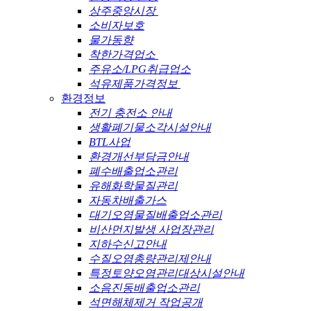
상주중앙시장
소비자보호
물가동향
착한가격업소
주유소/LPG취급업소
석유제품가격정보
환경정보
전기 충전소 안내
생활폐기물소각시설안내
BTL사업
환경개선부담금안내
폐수배출업소관리
유해화학물질관리
자동차배출가스
대기오염물질배출업소관리
비산먼지발생 사업장관리
지하수신고안내
수질오염총량관리제안내
특정토양오염관리대상시설안내
소음진동배출업소관리
석면해체제거 작업공개