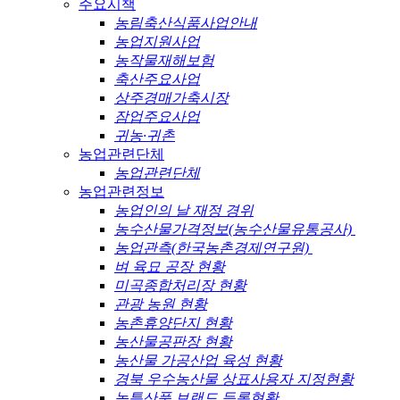
주요시책
농림축산식품사업안내
농업지원사업
농작물재해보험
축산주요사업
상주경매가축시장
잠업주요사업
귀농·귀촌
농업관련단체
농업관련단체
농업관련정보
농업인의 날 재정 경위
농수산물가격정보(농수산물유통공사)
농업관측(한국농촌경제연구원)
벼 육묘 공장 현황
미곡종합처리장 현황
관광 농원 현황
농촌휴양단지 현황
농산물공판장 현황
농산물 가공산업 육성 현황
경북 우수농산물 상표사용자 지정현황
농특산품 브랜드 등록현황