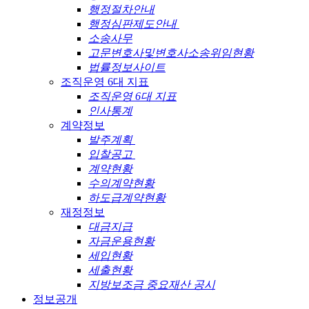
행정절차안내
행정심판제도안내
소송사무
고문변호사및변호사소송위임현황
법률정보사이트
조직운영 6대 지표
조직운영 6대 지표
인사통계
계약정보
발주계획
입찰공고
계약현황
수의계약현황
하도급계약현황
재정정보
대금지급
자금운용현황
세입현황
세출현황
지방보조금 중요재산 공시
정보공개