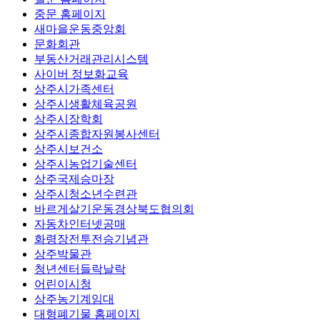
중문 홈페이지
새마을운동중앙회
문화회관
부동산거래관리시스템
사이버 정보화교육
상주시가족센터
상주시생활체육공원
상주시장학회
상주시종합자원봉사센터
상주시보건소
상주시농업기술센터
상주국제승마장
상주시청소년수련관
바르게살기운동경상북도협의회
자동차인터넷공매
화령장전투전승기념관
상주박물관
청년센터들락날락
어린이시청
상주농기계임대
대형폐기물 홈페이지