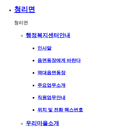
청리면
청리면
행정복지센터안내
인사말
읍면동장에게 바란다
역대읍면동장
주요업무소개
직원업무안내
위치 및 전화 팩스번호
우리마을소개