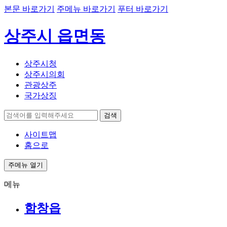
본문 바로가기
주메뉴 바로가기
푸터 바로가기
상주시 읍면동
상주시청
상주시의회
관광상주
국가상징
검색
사이트맵
홈으로
주메뉴 열기
메뉴
함창읍