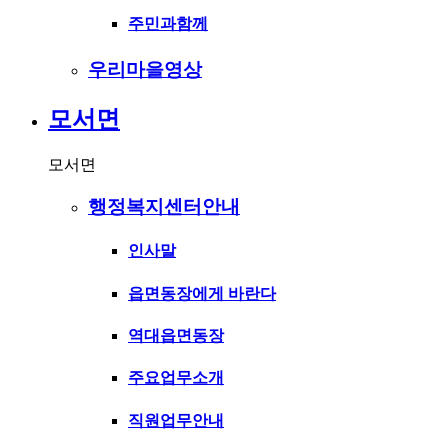
주민과함께
우리마을영상
모서면
모서면
행정복지센터안내
인사말
읍면동장에게 바란다
역대읍면동장
주요업무소개
직원업무안내