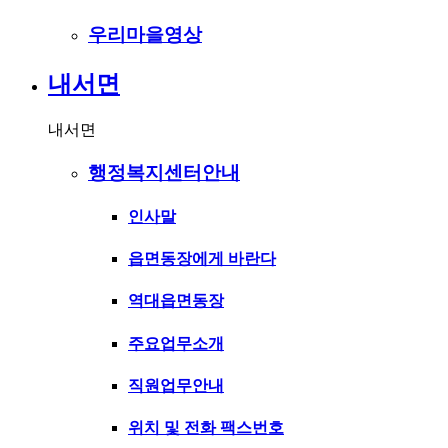
우리마을영상
내서면
내서면
행정복지센터안내
인사말
읍면동장에게 바란다
역대읍면동장
주요업무소개
직원업무안내
위치 및 전화 팩스번호