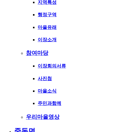
지역특성
행정구역
마을유래
이장소개
참여마당
이장회의서류
사진첩
마을소식
주민과함께
우리마을영상
중동면