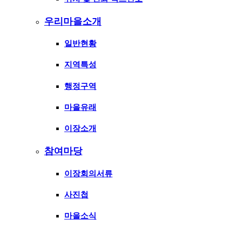
우리마을소개
일반현황
지역특성
행정구역
마을유래
이장소개
참여마당
이장회의서류
사진첩
마을소식