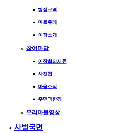
행정구역
마을유래
이장소개
참여마당
이장회의서류
사진첩
마을소식
주민과함께
우리마을영상
사벌국면