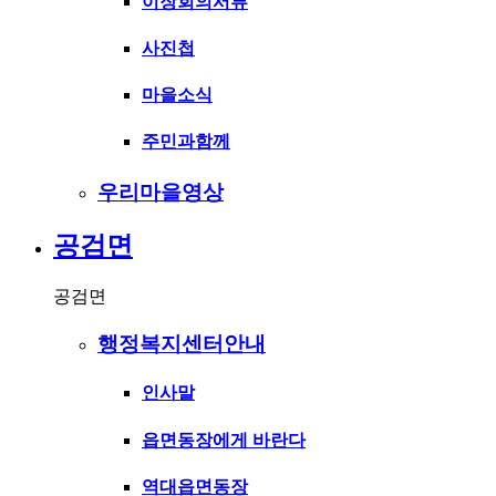
이장회의서류
사진첩
마을소식
주민과함께
우리마을영상
공검면
공검면
행정복지센터안내
인사말
읍면동장에게 바란다
역대읍면동장