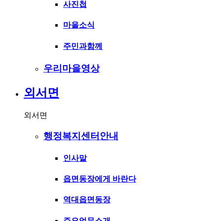
사진첩
마을소식
주민과함께
우리마을영상
외서면
외서면
행정복지센터안내
인사말
읍면동장에게 바란다
역대읍면동장
주요업무소개