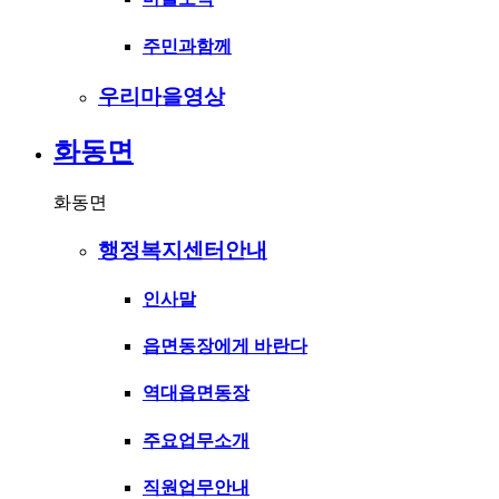
주민과함께
우리마을영상
화동면
화동면
행정복지센터안내
인사말
읍면동장에게 바란다
역대읍면동장
주요업무소개
직원업무안내