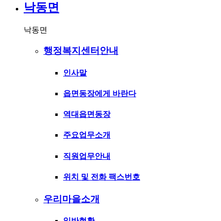
낙동면
낙동면
행정복지센터안내
인사말
읍면동장에게 바란다
역대읍면동장
주요업무소개
직원업무안내
위치 및 전화 팩스번호
우리마을소개
일반현황