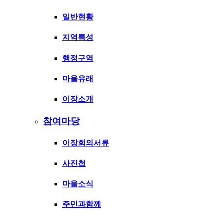
일반현황
지역특성
행정구역
마을유래
이장소개
참여마당
이장회의서류
사진첩
마을소식
주민과함께