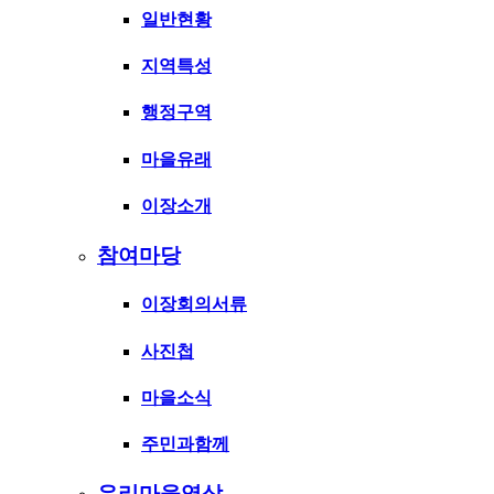
일반현황
지역특성
행정구역
마을유래
이장소개
참여마당
이장회의서류
사진첩
마을소식
주민과함께
우리마을영상