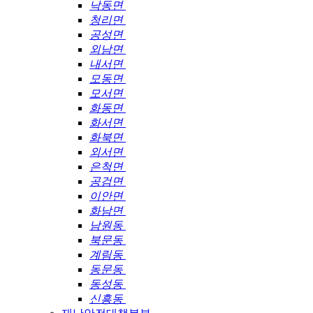
낙동면
청리면
공성면
외남면
내서면
모동면
모서면
화동면
화서면
화북면
외서면
은척면
공검면
이안면
화남면
남원동
북문동
계림동
동문동
동성동
신흥동