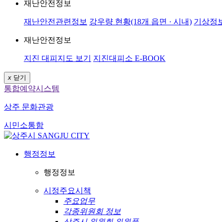
재난안전정보
재난안전관련정보
강우량 현황(18개 읍면 · 시내)
기상정
재난안전정보
지진 대피지도 보기
지진대피소 E-BOOK
x
닫기
통합예약시스템
상주 문화관광
시민소통함
행정정보
행정정보
시정주요시책
주요업무
각종위원회 정보
상주시 위원회 위원풀