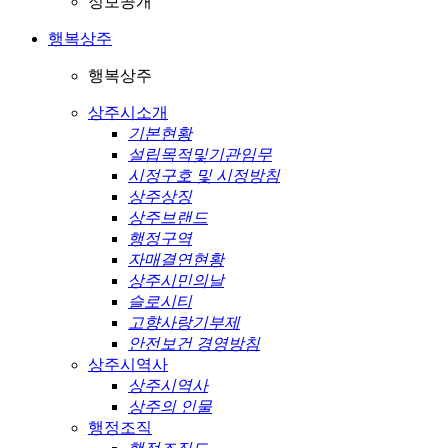
정보공개
행복상주
행복상주
상주시소개
기본현황
설립목적및기관임무
시정구호 및 시정방침
상주상징
상주브랜드
행정구역
자매결연현황
상주시민의날
슬로시티
고향사랑기부제
안전보건 경영방침
상주시역사
상주시역사
상주의 인물
행정조직