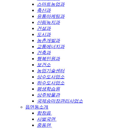
스마트농업과
축산과
유통마케팅과
산림녹지과
건설과
도시과
농촌개발과
교통에너지과
건축과
행복민원과
보건소
농업기술센터
상수도사업소
하수도사업소
평생학습원
상주박물관
국제승마장관리사업소
읍면동소개
함창읍
사벌국면
중동면