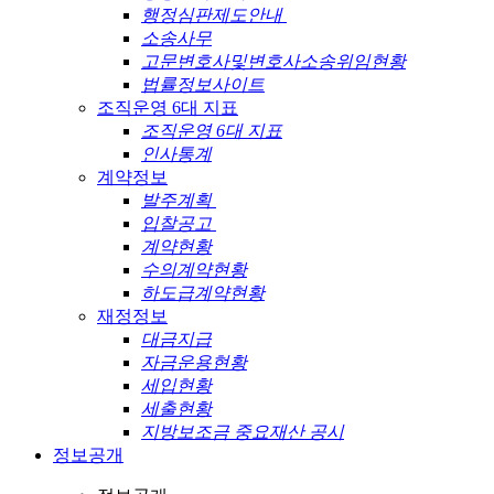
행정심판제도안내
소송사무
고문변호사및변호사소송위임현황
법률정보사이트
조직운영 6대 지표
조직운영 6대 지표
인사통계
계약정보
발주계획
입찰공고
계약현황
수의계약현황
하도급계약현황
재정정보
대금지급
자금운용현황
세입현황
세출현황
지방보조금 중요재산 공시
정보공개