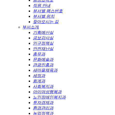
행정조직도
직원 안내
부서별 팩스번호
부서별 위치
찾아오시는 길
부서소개
기획예산실
공보감사실
인구정책실
안전재난실
총무과
문화예술과
관광진흥과
새마을체육과
세정과
회계과
사회복지과
아이여성행복과
노인장애인복지과
투자경제과
환경관리과
농업정책과