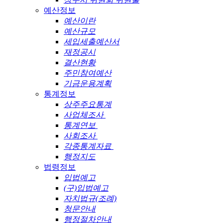
예산정보
예산이란
예산규모
세입세출예산서
재정공시
결산현황
주민참여예산
기금운용계획
통계정보
상주주요통계
사업체조사
통계연보
사회조사
각종통계자료
행정지도
법령정보
입법예고
(구)입법예고
자치법규(조례)
청문안내
행정절차안내