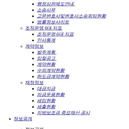
행정심판제도안내
소송사무
고문변호사및변호사소송위임현황
법률정보사이트
조직운영 6대 지표
조직운영 6대 지표
인사통계
계약정보
발주계획
입찰공고
계약현황
수의계약현황
하도급계약현황
재정정보
대금지급
자금운용현황
세입현황
세출현황
지방보조금 중요재산 공시
정보공개