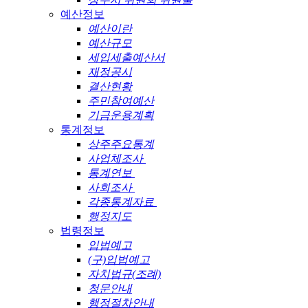
예산정보
예산이란
예산규모
세입세출예산서
재정공시
결산현황
주민참여예산
기금운용계획
통계정보
상주주요통계
사업체조사
통계연보
사회조사
각종통계자료
행정지도
법령정보
입법예고
(구)입법예고
자치법규(조례)
청문안내
행정절차안내