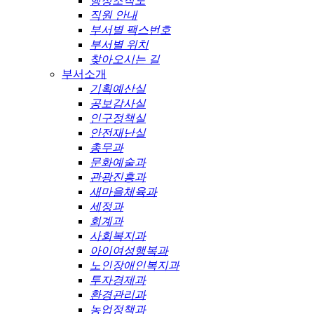
행정조직도
직원 안내
부서별 팩스번호
부서별 위치
찾아오시는 길
부서소개
기획예산실
공보감사실
인구정책실
안전재난실
총무과
문화예술과
관광진흥과
새마을체육과
세정과
회계과
사회복지과
아이여성행복과
노인장애인복지과
투자경제과
환경관리과
농업정책과