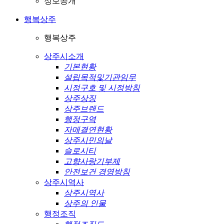
정보공개
행복상주
행복상주
상주시소개
기본현황
설립목적및기관임무
시정구호 및 시정방침
상주상징
상주브랜드
행정구역
자매결연현황
상주시민의날
슬로시티
고향사랑기부제
안전보건 경영방침
상주시역사
상주시역사
상주의 인물
행정조직