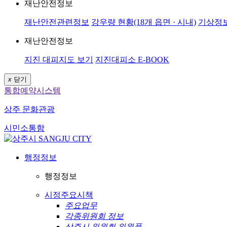
재난안전정보
재난안전관련정보
강우량 현황(18개 읍면 · 시내)
기상정
재난안전정보
지진 대피지도 보기
지진대피소 E-BOOK
x
닫기
통합예약시스템
상주 문화관광
시민소통함
행정정보
행정정보
시정주요시책
주요업무
각종위원회 정보
상주시 위원회 위원풀