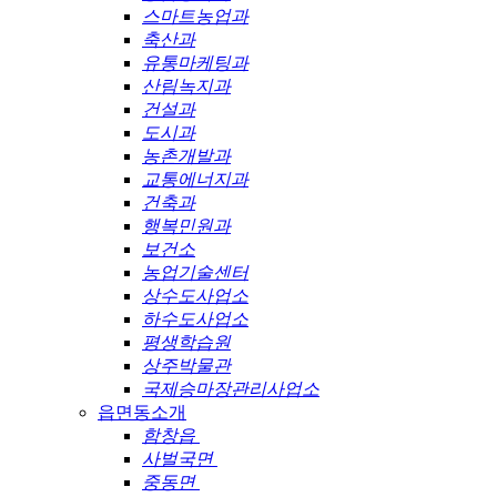
스마트농업과
축산과
유통마케팅과
산림녹지과
건설과
도시과
농촌개발과
교통에너지과
건축과
행복민원과
보건소
농업기술센터
상수도사업소
하수도사업소
평생학습원
상주박물관
국제승마장관리사업소
읍면동소개
함창읍
사벌국면
중동면