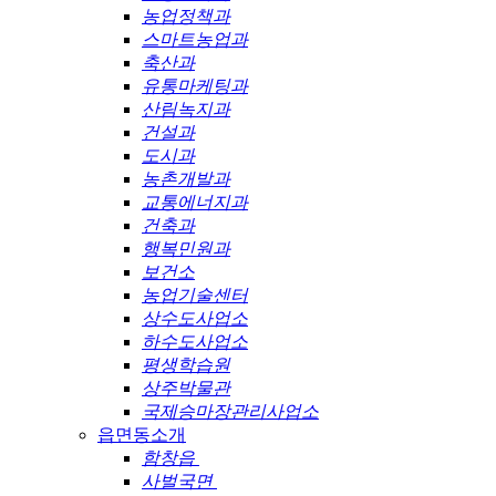
농업정책과
스마트농업과
축산과
유통마케팅과
산림녹지과
건설과
도시과
농촌개발과
교통에너지과
건축과
행복민원과
보건소
농업기술센터
상수도사업소
하수도사업소
평생학습원
상주박물관
국제승마장관리사업소
읍면동소개
함창읍
사벌국면