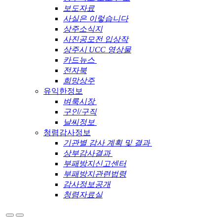
보도자료
사실은 이렇습니다
상주소식지
사진공모전 입상작
상주시 UCC 영상물
카드뉴스
전자북
희망상주
유익한정보
벼룩시장
구인/구직
날씨정보
청렴감사정보
기관별 감사 계획 및 결과
상부감사결과
부패방지신고센터
부패방지관련법령
감사정보공개
청렴자료실