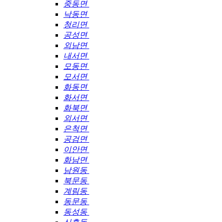
중동면
낙동면
청리면
공성면
외남면
내서면
모동면
모서면
화동면
화서면
화북면
외서면
은척면
공검면
이안면
화남면
남원동
북문동
계림동
동문동
동성동