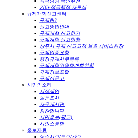
적극행정 국민추천
기타 적극행정 자료실
규제개혁신고센터
규제란?
신고방법안내
규제개혁 신고하기
규제개혁 신고현황
상주시 규제 신고고객 보호·서비스헌장
규제입증요청
행정규제사무목록
규제개혁위원회개최현황
규제정보포털
규제신문고
시민의소리
시정제안
설문조사
자유게시판
칭찬합니다
시민홍보(광고)
시민소통함
홍보자료
상주시보/도보/관보