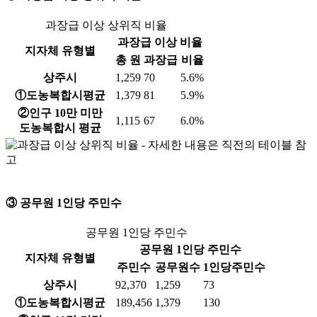
과장급 이상 상위직 비율
과장급 이상 비율
지자체 유형별
총 원
과장급
비율
상주시
1,259
70
5.6%
①도농복합시평균
1,379
81
5.9%
②인구 10만 미만
1,115
67
6.0%
도농복합시 평균
③ 공무원 1인당 주민수
공무원 1인당 주민수
공무원 1인당 주민수
지자체 유형별
주민수
공무원수
1인당주민수
상주시
92,370
1,259
73
①도농복합시평균
189,456
1,379
130