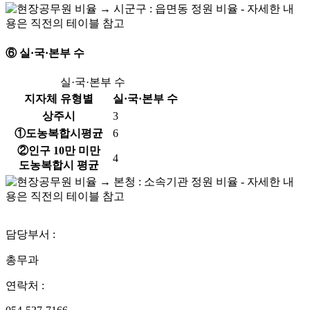
⑥ 실·국·본부 수
실·국·본부 수
지자체 유형별
실·국·본부 수
상주시
3
①도농복합시평균
6
②인구 10만 미만
4
도농복합시 평균
담당부서 :
총무과
연락처 :