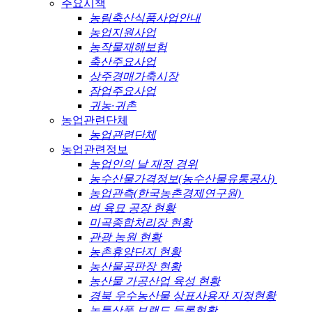
주요시책
농림축산식품사업안내
농업지원사업
농작물재해보험
축산주요사업
상주경매가축시장
잠업주요사업
귀농·귀촌
농업관련단체
농업관련단체
농업관련정보
농업인의 날 재정 경위
농수산물가격정보(농수산물유통공사)
농업관측(한국농촌경제연구원)
벼 육묘 공장 현황
미곡종합처리장 현황
관광 농원 현황
농촌휴양단지 현황
농산물공판장 현황
농산물 가공산업 육성 현황
경북 우수농산물 상표사용자 지정현황
농특산품 브랜드 등록현황