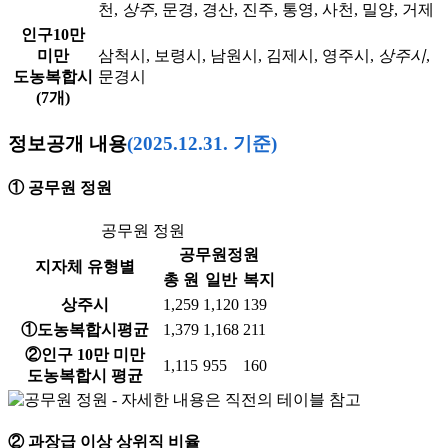
천,
상주
, 문경, 경산, 진주, 통영, 사천, 밀양, 거제
인구10만
미만
삼척시, 보령시, 남원시, 김제시, 영주시,
상주시
,
도농복합시
문경시
(7개)
정보공개 내용
(2025.12.31. 기준)
① 공무원 정원
공무원 정원
공무원정원
지자체 유형별
총 원
일반
복지
상주시
1,259
1,120
139
①도농복합시평균
1,379
1,168
211
②인구 10만 미만
1,115
955
160
도농복합시 평균
② 과장급 이상 상위직 비율