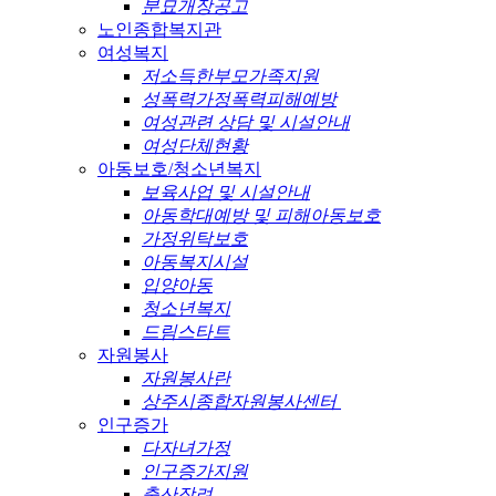
분묘개장공고
노인종합복지관
여성복지
저소득한부모가족지원
성폭력가정폭력피해예방
여성관련 상담 및 시설안내
여성단체현황
아동보호/청소년복지
보육사업 및 시설안내
아동학대예방 및 피해아동보호
가정위탁보호
아동복지시설
입양아동
청소년복지
드림스타트
자원봉사
자원봉사란
상주시종합자원봉사센터
인구증가
다자녀가정
인구증가지원
출산장려