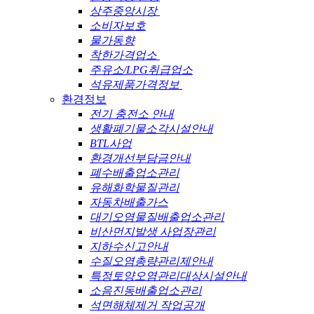
상주중앙시장
소비자보호
물가동향
착한가격업소
주유소/LPG취급업소
석유제품가격정보
환경정보
전기 충전소 안내
생활폐기물소각시설안내
BTL사업
환경개선부담금안내
폐수배출업소관리
유해화학물질관리
자동차배출가스
대기오염물질배출업소관리
비산먼지발생 사업장관리
지하수신고안내
수질오염총량관리제안내
특정토양오염관리대상시설안내
소음진동배출업소관리
석면해체제거 작업공개