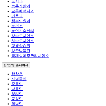
도시과
농촌개발과
교통에너지과
건축과
행복민원과
보건소
농업기술센터
상수도사업소
하수도사업소
평생학습원
상주박물관
국제승마장관리사업소
읍/면/동 홈페이지
함창읍
사벌국면
중동면
낙동면
청리면
공성면
외남면