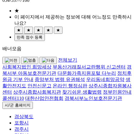
054-537-7166
★
이 페이지에서 제공하는 정보에 대해 어느정도 만족하시
나요?
★
★
★
★
★
만족 점수 등록
배너모음
전체보기
사회복지법인 희망세상
부동산거래질서교란행위 신고센터
경
북서부 아동보호전문기관
다문화가족지원포털 다누리
정치후
원금 기부 안내
중앙부처 법령 유권해석
우리동네희망공약
생
활안전지도
안전신문고
온라인 행정심판
상주시종합자원봉사
센터
상주시종합사회복지관
찾기쉬운 생활법령
정부민원안내
콜센터110
대한산업안전협회
경북서부노인보호전문기관
시/군 홈페이지
경상북도
포항시
경주시