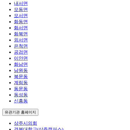
내서면
모동면
모서면
화동면
화서면
화북면
외서면
은척면
공검면
이안면
화남면
남원동
북문동
계림동
동문동
동성동
신흥동
유관기관 홈페이지
상주시의회
경북대학교(상주캠퍼스)