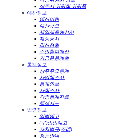
상주시 위원회 위원풀
예산정보
예산이란
예산규모
세입세출예산서
재정공시
결산현황
주민참여예산
기금운용계획
통계정보
상주주요통계
사업체조사
통계연보
사회조사
각종통계자료
행정지도
법령정보
입법예고
(구)입법예고
자치법규(조례)
청문안내