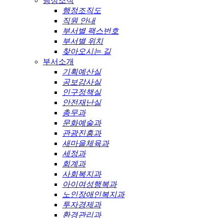
행정조직
행정조직도
직원 안내
부서별 팩스번호
부서별 위치
찾아오시는 길
부서소개
기획예산실
공보감사실
인구정책실
안전재난실
총무과
문화예술과
관광진흥과
새마을체육과
세정과
회계과
사회복지과
아이여성행복과
노인장애인복지과
투자경제과
환경관리과