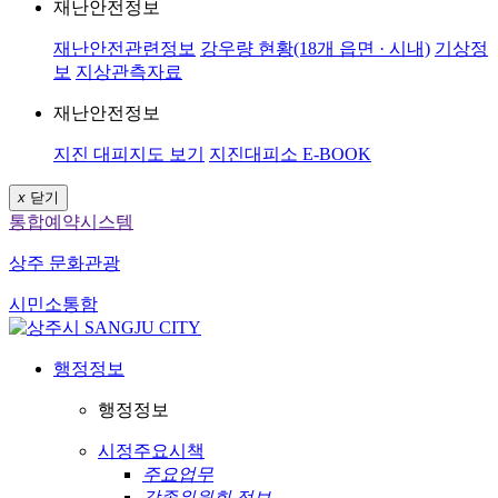
재난안전정보
재난안전관련정보
강우량 현황(18개 읍면 · 시내)
기상정
보
지상관측자료
재난안전정보
지진 대피지도 보기
지진대피소 E-BOOK
x
닫기
통합예약시스템
상주 문화관광
시민소통함
행정정보
행정정보
시정주요시책
주요업무
각종위원회 정보