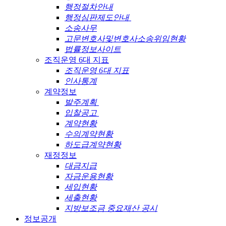
행정절차안내
행정심판제도안내
소송사무
고문변호사및변호사소송위임현황
법률정보사이트
조직운영 6대 지표
조직운영 6대 지표
인사통계
계약정보
발주계획
입찰공고
계약현황
수의계약현황
하도급계약현황
재정정보
대금지급
자금운용현황
세입현황
세출현황
지방보조금 중요재산 공시
정보공개