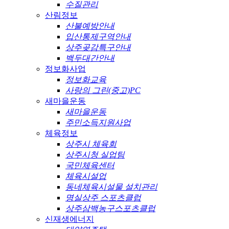
수질관리
산림정보
산불예방안내
입산통제구역안내
상주곶감특구안내
백두대간안내
정보화사업
정보화교육
사랑의 그린(중고)PC
새마을운동
새마을운동
주민소득지원사업
체육정보
상주시 체육회
상주시청 실업팀
국민체육센터
체육시설업
동네체육시설물 설치관리
명실상주 스포츠클럽
상주삼백농구스포츠클럽
신재생에너지