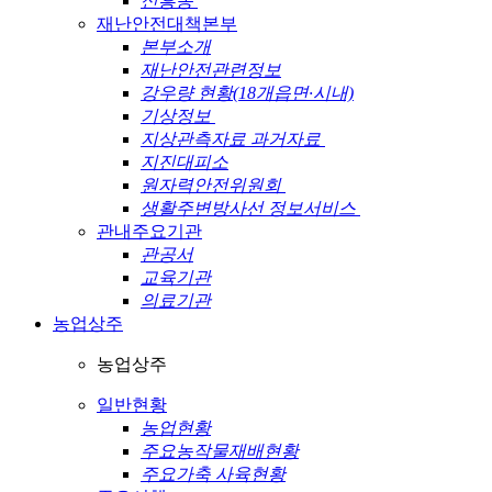
신흥동
재난안전대책본부
본부소개
재난안전관련정보
강우량 현황(18개읍면·시내)
기상정보
지상관측자료 과거자료
지진대피소
원자력안전위원회
생활주변방사선 정보서비스
관내주요기관
관공서
교육기관
의료기관
농업상주
농업상주
일반현황
농업현황
주요농작물재배현황
주요가축 사육현황