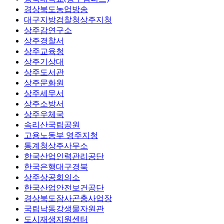
경상북도농업방송
대구지방검찰청상주지청
상주감연구소
상주경찰서
상주교육청
상주기상대
상주도서관
상주문화원
상주세무서
상주소방서
상주우체국
속리산국립공원
고용노동부 영주지청
통계청상주사무소
한국산업인력관리공단
한국은행대구경북
상주상공회의소
한국산업안전보건공단
경상북도잠사곤충사업장
국립낙동강생물자원관
도시재생지원센터