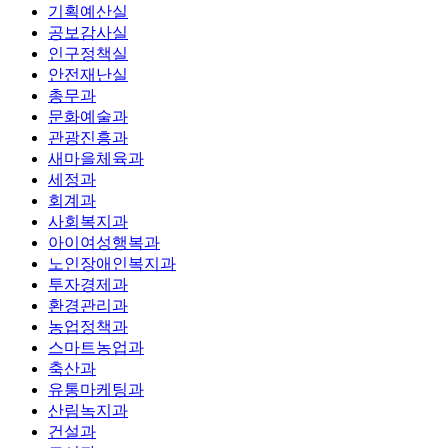
기획예산실
공보감사실
인구정책실
안전재난실
총무과
문화예술과
관광진흥과
새마을체육과
세정과
회계과
사회복지과
아이여성행복과
노인장애인복지과
투자경제과
환경관리과
농업정책과
스마트농업과
축산과
유통마케팅과
산림녹지과
건설과