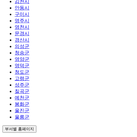
김천시
안동시
구미시
영주시
영천시
문경시
경산시
의성군
청송군
영양군
영덕군
청도군
고령군
성주군
칠곡군
예천군
봉화군
울진군
울릉군
부서별 홈페이지