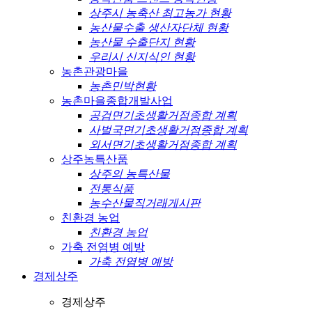
상주시 농축산 최고농가 현황
농산물수출 생산자단체 현황
농산물 수출단지 현황
우리시 신지식인 현황
농촌관광마을
농촌민박현황
농촌마을종합개발사업
공검면기초생활거점종합 계획
사벌국면기초생활거점종합 계획
외서면기초생활거점종합 계획
상주농특산품
상주의 농특산물
전통식품
농수산물직거래게시판
친환경 농업
친환경 농업
가축 전염병 예방
가축 전염병 예방
경제상주
경제상주