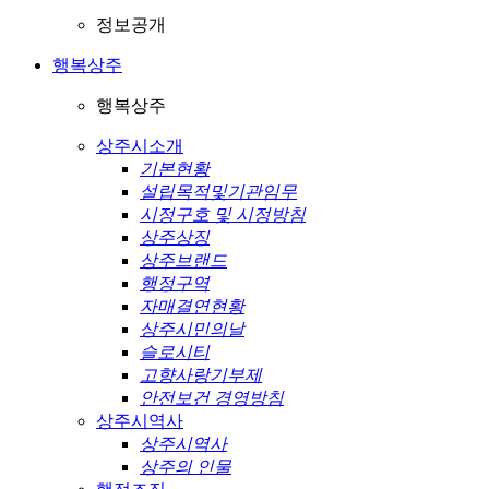
정보공개
행복상주
행복상주
상주시소개
기본현황
설립목적및기관임무
시정구호 및 시정방침
상주상징
상주브랜드
행정구역
자매결연현황
상주시민의날
슬로시티
고향사랑기부제
안전보건 경영방침
상주시역사
상주시역사
상주의 인물