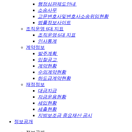
행정심판제도안내
소송사무
고문변호사및변호사소송위임현황
법률정보사이트
조직운영 6대 지표
조직운영 6대 지표
인사통계
계약정보
발주계획
입찰공고
계약현황
수의계약현황
하도급계약현황
재정정보
대금지급
자금운용현황
세입현황
세출현황
지방보조금 중요재산 공시
정보공개