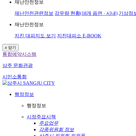
재난안전정보
재난안전관련정보
강우량 현황(18개 읍면 · 시내)
기상정
재난안전정보
지진 대피지도 보기
지진대피소 E-BOOK
x
닫기
통합예약시스템
상주 문화관광
시민소통함
행정정보
행정정보
시정주요시책
주요업무
각종위원회 정보
상주시 위원회 위원풀