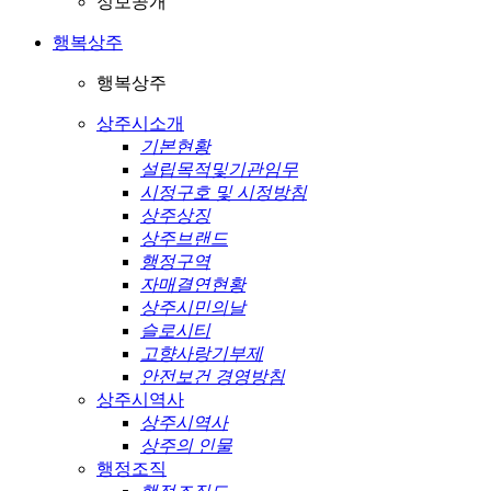
정보공개
행복상주
행복상주
상주시소개
기본현황
설립목적및기관임무
시정구호 및 시정방침
상주상징
상주브랜드
행정구역
자매결연현황
상주시민의날
슬로시티
고향사랑기부제
안전보건 경영방침
상주시역사
상주시역사
상주의 인물
행정조직