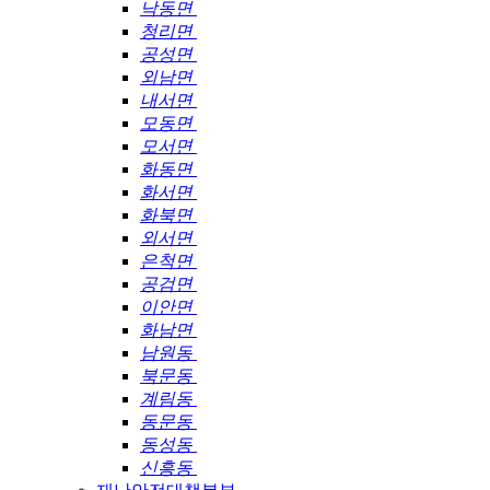
낙동면
청리면
공성면
외남면
내서면
모동면
모서면
화동면
화서면
화북면
외서면
은척면
공검면
이안면
화남면
남원동
북문동
계림동
동문동
동성동
신흥동