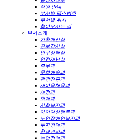
행정조직도
직원 안내
부서별 팩스번호
부서별 위치
찾아오시는 길
부서소개
기획예산실
공보감사실
인구정책실
안전재난실
총무과
문화예술과
관광진흥과
새마을체육과
세정과
회계과
사회복지과
아이여성행복과
노인장애인복지과
투자경제과
환경관리과
농업정책과