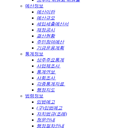
예산정보
예산이란
예산규모
세입세출예산서
재정공시
결산현황
주민참여예산
기금운용계획
통계정보
상주주요통계
사업체조사
통계연보
사회조사
각종통계자료
행정지도
법령정보
입법예고
(구)입법예고
자치법규(조례)
청문안내
행정절차안내