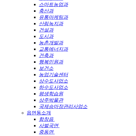
스마트농업과
축산과
유통마케팅과
산림녹지과
건설과
도시과
농촌개발과
교통에너지과
건축과
행복민원과
보건소
농업기술센터
상수도사업소
하수도사업소
평생학습원
상주박물관
국제승마장관리사업소
읍면동소개
함창읍
사벌국면
중동면