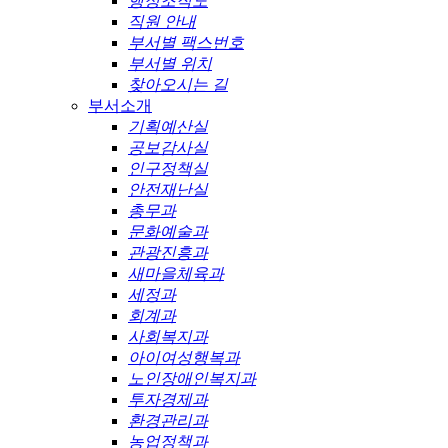
행정조직도
직원 안내
부서별 팩스번호
부서별 위치
찾아오시는 길
부서소개
기획예산실
공보감사실
인구정책실
안전재난실
총무과
문화예술과
관광진흥과
새마을체육과
세정과
회계과
사회복지과
아이여성행복과
노인장애인복지과
투자경제과
환경관리과
농업정책과