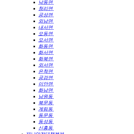
낙동면
청리면
공성면
외남면
내서면
모동면
모서면
화동면
화서면
화북면
외서면
은척면
공검면
이안면
화남면
남원동
북문동
계림동
동문동
동성동
신흥동