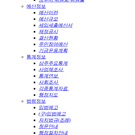
예산정보
예산이란
예산규모
세입세출예산서
재정공시
결산현황
주민참여예산
기금운용계획
통계정보
상주주요통계
사업체조사
통계연보
사회조사
각종통계자료
행정지도
법령정보
입법예고
(구)입법예고
자치법규(조례)
청문안내
행정절차안내