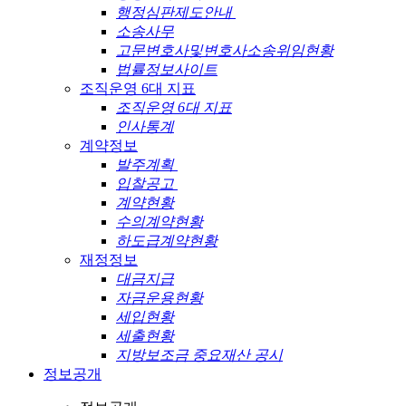
행정심판제도안내
소송사무
고문변호사및변호사소송위임현황
법률정보사이트
조직운영 6대 지표
조직운영 6대 지표
인사통계
계약정보
발주계획
입찰공고
계약현황
수의계약현황
하도급계약현황
재정정보
대금지급
자금운용현황
세입현황
세출현황
지방보조금 중요재산 공시
정보공개