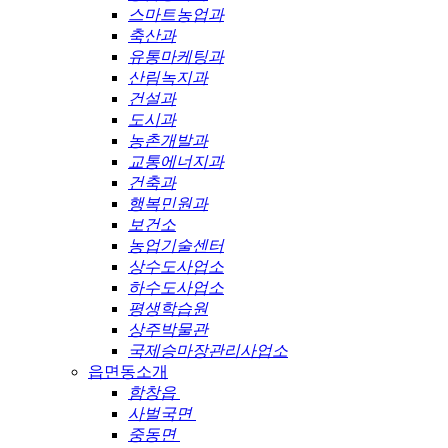
스마트농업과
축산과
유통마케팅과
산림녹지과
건설과
도시과
농촌개발과
교통에너지과
건축과
행복민원과
보건소
농업기술센터
상수도사업소
하수도사업소
평생학습원
상주박물관
국제승마장관리사업소
읍면동소개
함창읍
사벌국면
중동면