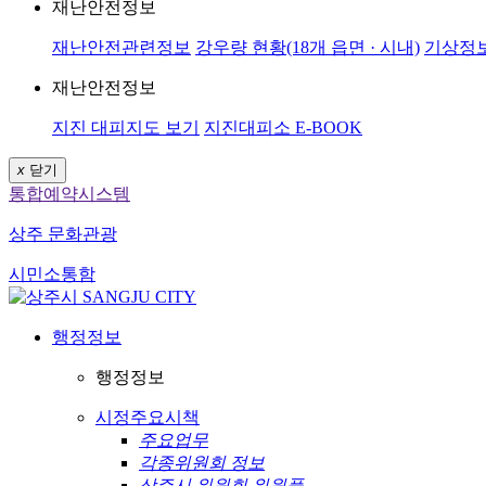
재난안전정보
재난안전관련정보
강우량 현황(18개 읍면 · 시내)
기상정
재난안전정보
지진 대피지도 보기
지진대피소 E-BOOK
x
닫기
통합예약시스템
상주 문화관광
시민소통함
행정정보
행정정보
시정주요시책
주요업무
각종위원회 정보
상주시 위원회 위원풀