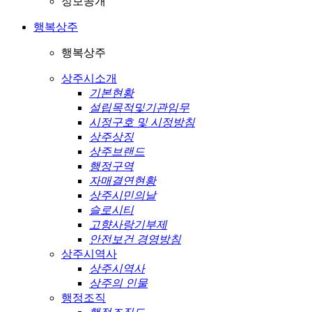
정보공개
행복상주
행복상주
상주시소개
기본현황
설립목적및기관임무
시정구호 및 시정방침
상주상징
상주브랜드
행정구역
자매결연현황
상주시민의날
슬로시티
고향사랑기부제
안전보건 경영방침
상주시역사
상주시역사
상주의 인물
행정조직